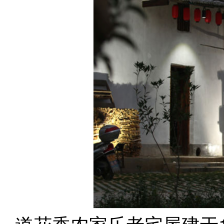
道花香农家乐老宅屋建于1