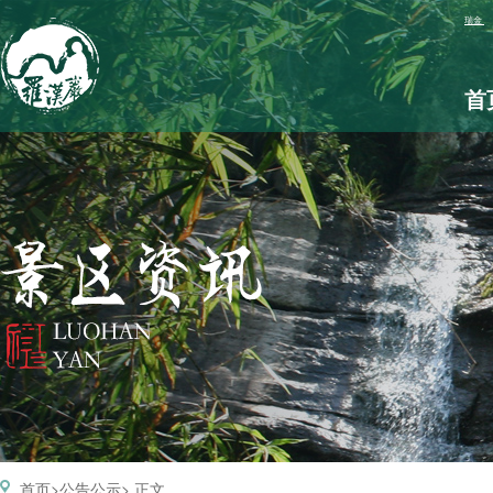
首
首页
公告公示
> 正文
>