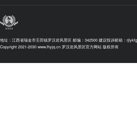
地址：江西省瑞金市壬田镇罗汉岩风景区 邮编：342500 建议投诉邮箱：rjlykfgs
Copyright 2021-2030 www.lhyjq.cn 罗汉岩风景区官方网站 版权所有